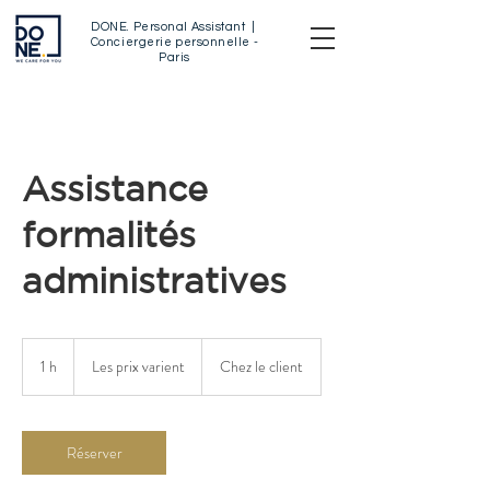
DONE
.
Personal Assistant |
Conciergerie personnelle -
Paris
Assistance
formalités
administratives
Les
prix
1 h
1
Les prix varient
Chez le client
varient
Réserver