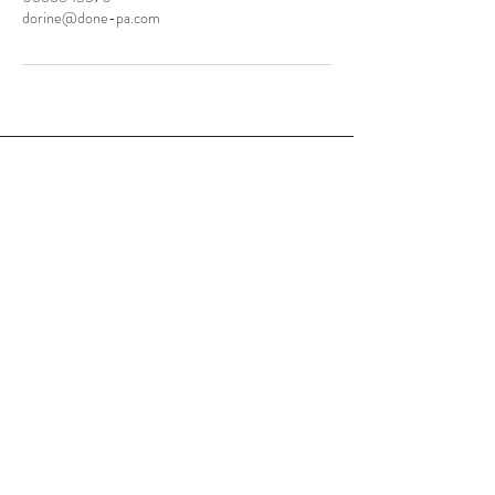
dorine@done-pa.com
MENTIONS LÉGALES
POLITIQUE DE CONFIDENTIALITÉ
TÉL:
06 66 85 35 70
dorine@done-pa.com
Paris, FRANCE