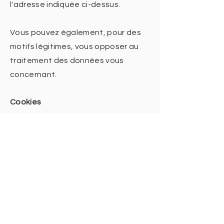
l'adresse indiquée ci-dessus.
Vous pouvez également, pour des
motifs légitimes, vous opposer au
traitement des données vous
concernant.
Cookies
Le site
www.done-pa.com
peut-être
amené à vous demander
l’acceptation des cookies pour des
besoins de statistiques et
d’affichage. Un cookie est une
information déposée sur votre
disque dur par le serveur du site que