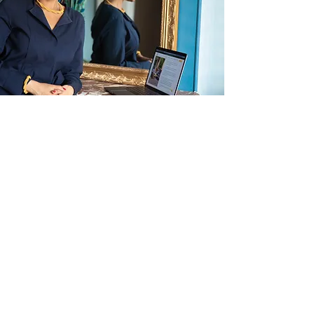
TÉMOIGNAGES
Mlle Nyongozi a toujours su faire preuve
d'un rendement professionnel et d'un
comportement exemplaire. Son
implication, sa prise d'initiative et sa
réactivité ont été appréciées dans tous
les projets qui lui ont été